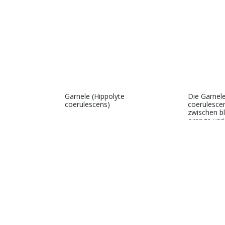
Garnele (Hippolyte
Die Garnel
coerulescens)
coerulesce
zwischen b
orange vari