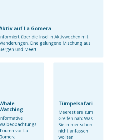
Aktiv auf La Gomera
Informiert über die Insel in Aktivwochen mit
Wanderungen. Eine gelungene Mischung aus
Bergen und Meer!
Whale
Tümpelsafari
Watching
Meerestiere zum
Informative
Greifen nah: Was
Walbeobachtungs-
Sie immer schon
Touren vor La
nicht anfassen
Gomera
wollten