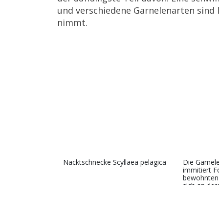
und verschiedene Garnelenarten sind l
nimmt.
Nacktschnecke Scyllaea pelagica
Die Garnel
immitiert 
bewohnten 
sich an der
zu tarnen.