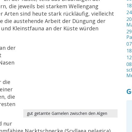
18
ern, die jeweils bei starkem Wellengang
24
Arten sind heute stark rückläufig, vielleicht
20
die austehende Arbeit der Düngung der
Ma
 und Kleinstfauna an der Küste würden
29
Pa
07
an der
18
t
12
 Nasen
08
sc
Me
 die
einer
G
n, die
resten
gut getarnte Garnelen zwischen den Algen
d nur
wimmfähige Nacktschnecke (Scyllaea pelagica)