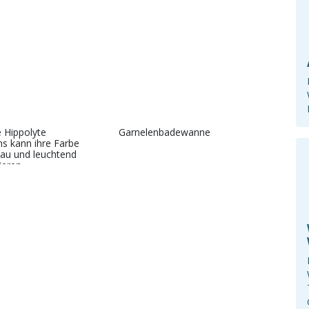
e Hippolyte
Garnelenbadewanne
ns kann ihre Farbe
lau und leuchtend
ieren.