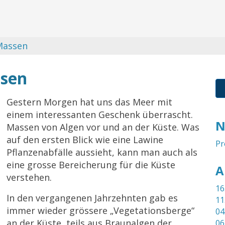
 Massen
ssen
Gestern Morgen hat uns das Meer mit
einem interessanten Geschenk überrascht.
N
Massen von Algen vor und an der Küste. Was
auf den ersten Blick wie eine Lawine
Pr
Pflanzenabfälle aussieht, kann man auch als
eine grosse Bereicherung für die Küste
A
verstehen.
16
In den vergangenen Jahrzehnten gab es
11
immer wieder grössere „Vegetationsberge“
04
an der Küste, teils aus Braunalgen der
06